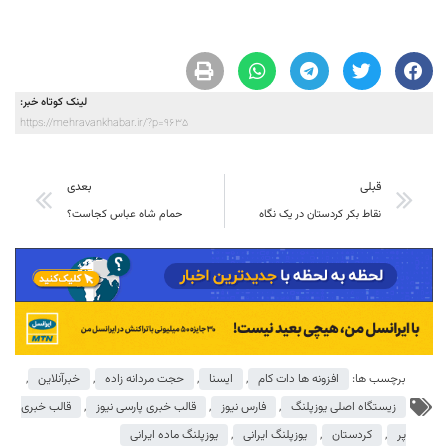
لینک کوتاه خبر:
https://mehravankhabar.ir/?p=9635
قبلی
بعدی
نقاط بکر کردستان در یک نگاه
حمام شاه عباس کجاست؟
برچسب ها:
افزونه ها دات کام
,
ایسنا
,
حجت مردانه زاده
,
خبرآنلاین
,
زیستگاه اصلی یوزپلنگ
,
فارس نیوز
,
قالب خبری پارسی نیوز
,
قالب خبری
پر
,
کردستان
,
یوزپلنگ ایرانی
,
یوزپلنگ ماده ایرانی