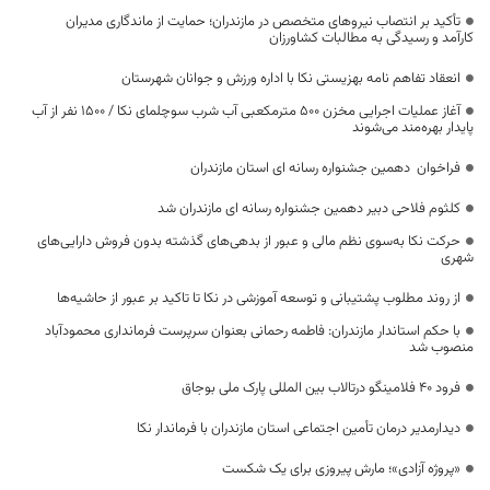
تأکید بر انتصاب نیروهای متخصص در مازندران؛ حمایت از ماندگاری مدیران
کارآمد و رسیدگی به مطالبات کشاورزان
انعقاد تفاهم نامه بهزیستی نکا با اداره ورزش و جوانان شهرستان
آغاز عملیات اجرایی مخزن ۵۰۰ مترمکعبی آب شرب سوچلمای نکا / ۱۵۰۰ نفر از آب
پایدار بهره‌مند می‌شوند
فراخوان دهمین جشنواره رسانه ای استان مازندران
کلثوم فلاحی دبیر دهمین جشنواره رسانه ای مازندران شد
حرکت نکا به‌سوی نظم مالی و عبور از بدهی‌های گذشته بدون فروش دارایی‌های
شهری
از روند مطلوب پشتیبانی و توسعه آموزشی در نکا تا تاکید بر عبور از حاشیه‌ها
با حکم استاندار مازندران: فاطمه رحمانی بعنوان سرپرست فرمانداری محمودآباد
منصوب شد
فرود ۴۰ فلامینگو درتالاب بین المللی پارک ملی بوجاق
دیدارمدیر درمان تأمین اجتماعی استان مازندران با فرماندار نکا
«پروژه آزادی»؛ مارش پیروزی برای یک شکست