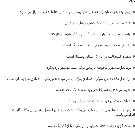
گرفت
تولایی: کیفیت نان و مقابله با کم‌فروشی در نانوایی‌ها با جدیت دنبال می‌شود
رشد ۱۰۰ درصدی اعتبارات دهیاری‌های مازندران
ترامپ نمی‌تواند ایران را به بازگشایی تنگه هرمز وادار کند
اقدام به محاصره، به منزله توسعه جنگ است
بیماری تب‌مالت در این ۵ استان پیشتاز است
فرمانداربهشهراز محوطه تاریخی پارک ملت بهشهر بازدیدکرد
فرماندار نکا: تعامل مؤثر با صنایع بزرگ، بستر توسعه و رونق اقتصادی شهرستان است
اجازه نمی‌دهیم آمریکا تعیین‌کننده جنگ و صلح باشد
ادارات مازندران فردا سه‌شنبه تعطیل نیست
پس از ماه ها توان عملی تولید نیروگاه نکا در تابستان امسال به میزان ۳۵ مگاوات
افزایش یافت
سخنگوی دولت: فعلا خبری از افزایش مبلغ کالابرگ نیست