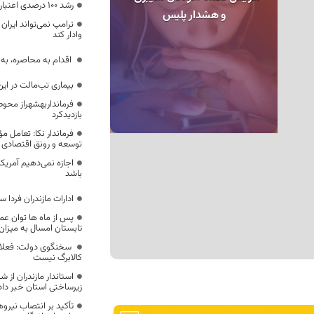
رشد ۱۰۰ درصدی اعتبارات دهیاری‌های مازندران
و هشدار پلیس
ترامپ نمی‌تواند ایران 
وادار کند
اقدام به محاصره، به
بیماری تب‌مالت در این ۵ استان پیشتاز ا
فرمانداربهشهراز محوط
بازدیدکرد
فرماندار نکا: تعامل مؤ
توسعه و رونق اقتصادی
اجازه نمی‌دهیم آمریک
باشد
ادارات مازندران فردا
پس از ماه ها توان عمل
تابستان امسال به میزان ۳۵ مگاوات افزایش یاف
سخنگوی دولت: فعلا خ
کالابرگ نیست
استاندار مازندران از ش
زیرساختی استان خبر داد
تأکید بر انتصاب نیرو