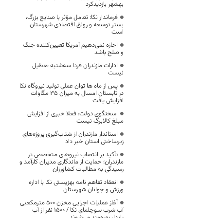
بهشهر بازدیدکرد
فرماندار نکا: تعامل مؤثر با صنایع بزرگ،
بستر توسعه و رونق اقتصادی شهرستان
است
اجازه نمی‌دهیم آمریکا تعیین‌کننده جنگ
و صلح باشد
ادارات مازندران فردا سه‌شنبه تعطیل
نیست
پس از ماه ها توان عملی تولید نیروگاه نکا
در تابستان امسال به میزان ۳۵ مگاوات
افزایش یافت
سخنگوی دولت: فعلا خبری از افزایش
مبلغ کالابرگ نیست
استاندار مازندران از شتاب‌گیری پروژه‌های
زیرساختی استان خبر داد
تأکید بر انتصاب نیروهای متخصص در
مازندران؛ حمایت از ماندگاری مدیران کارآمد و
رسیدگی به مطالبات کشاورزان
انعقاد تفاهم نامه بهزیستی نکا با اداره
ورزش و جوانان شهرستان
آغاز عملیات اجرایی مخزن ۵۰۰ مترمکعبی
آب شرب سوچلمای نکا / ۱۵۰۰ نفر از آب
پایدار بهره‌مند می‌شوند