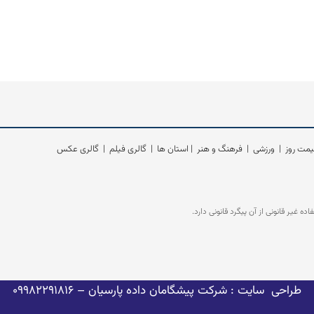
مت روز
|
ورزشی
|
فرهنگ و هنر
|
استان ها
|
گالری فیلم
|
گالری عکس
غیر قانونی از آن پیگرد قانونی دارد.
طراحی سایت : شرکت پیشگامان داده پارسیان
– 09982291816