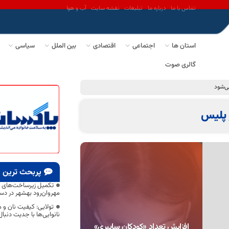
تماس با ما
درباره ما
تبلیغات
نقشه سایت
آب و هوا
استان ها
اجتماعی
اقتصادی
بین الملل
سیاسی
گالری صوت
می‌شود
پلیس
پربحث ترین
تکمیل زیرساخت‌های 
مهروان‌رود بهشهر در دست
تولایی: کیفیت نان و م
نانوایی‌ها با جدیت دنبا
افزایش تعداد «کودکان سایبری»