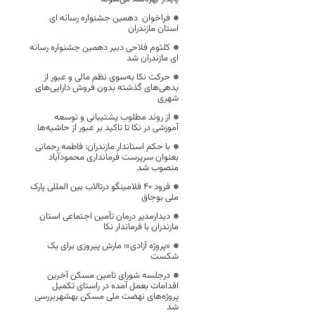
فراخوان دهمین جشنواره رسانه ای
استان مازندران
کلثوم فلاحی دبیر دهمین جشنواره رسانه
ای مازندران شد
حرکت نکا به‌سوی نظم مالی و عبور از
بدهی‌های گذشته بدون فروش دارایی‌های
شهری
از روند مطلوب پشتیبانی و توسعه
آموزشی در نکا تا تاکید بر عبور از حاشیه‌ها
با حکم استاندار مازندران: فاطمه رحمانی
بعنوان سرپرست فرمانداری محمودآباد
منصوب شد
فرود ۴۰ فلامینگو درتالاب بین المللی پارک
ملی بوجاق
دیدارمدیر درمان تأمین اجتماعی استان
مازندران با فرماندار نکا
«پروژه آزادی»؛ مارش پیروزی برای یک
شکست
درجلسه شورای تامین مسکن آخرین
اقدامات بعمل آمده در راستای تکمیل
پروژه‌های نهضت ملی مسکن بهشهربررسی
شد