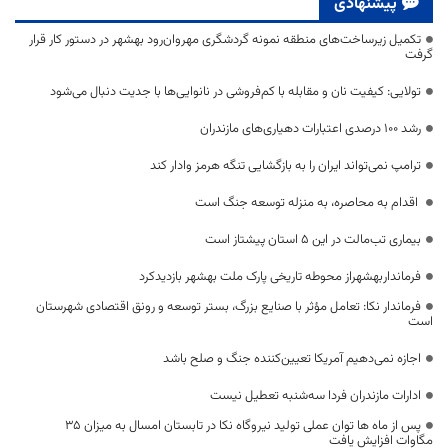
پیشنهادی
تکمیل زیرساخت‌های منطقه نمونه گردشگری مهروان‌رود بهشهر در دستور کار قرار
گرفت
تولایی: کیفیت نان و مقابله با کم‌فروشی در نانوایی‌ها با جدیت دنبال می‌شود
رشد ۱۰۰ درصدی اعتبارات دهیاری‌های مازندران
ترامپ نمی‌تواند ایران را به بازگشایی تنگه هرمز وادار کند
اقدام به محاصره، به منزله توسعه جنگ است
بیماری تب‌مالت در این ۵ استان پیشتاز است
فرمانداربهشهراز محوطه تاریخی پارک ملت بهشهر بازدیدکرد
فرماندار نکا: تعامل مؤثر با صنایع بزرگ، بستر توسعه و رونق اقتصادی شهرستان
است
اجازه نمی‌دهیم آمریکا تعیین‌کننده جنگ و صلح باشد
ادارات مازندران فردا سه‌شنبه تعطیل نیست
پس از ماه ها توان عملی تولید نیروگاه نکا در تابستان امسال به میزان ۳۵
مگاوات افزایش یافت