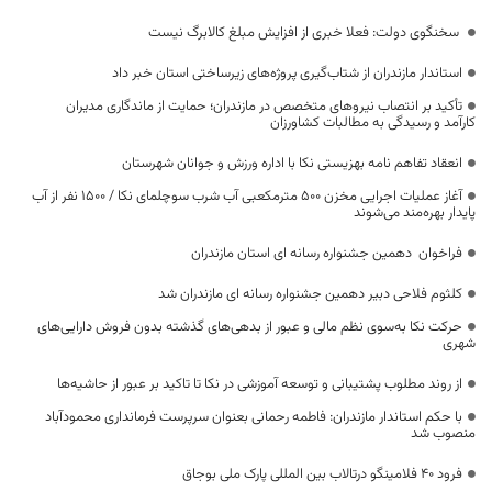
سخنگوی دولت: فعلا خبری از افزایش مبلغ کالابرگ نیست
استاندار مازندران از شتاب‌گیری پروژه‌های زیرساختی استان خبر داد
تأکید بر انتصاب نیروهای متخصص در مازندران؛ حمایت از ماندگاری مدیران
کارآمد و رسیدگی به مطالبات کشاورزان
انعقاد تفاهم نامه بهزیستی نکا با اداره ورزش و جوانان شهرستان
آغاز عملیات اجرایی مخزن ۵۰۰ مترمکعبی آب شرب سوچلمای نکا / ۱۵۰۰ نفر از آب
پایدار بهره‌مند می‌شوند
فراخوان دهمین جشنواره رسانه ای استان مازندران
کلثوم فلاحی دبیر دهمین جشنواره رسانه ای مازندران شد
حرکت نکا به‌سوی نظم مالی و عبور از بدهی‌های گذشته بدون فروش دارایی‌های
شهری
از روند مطلوب پشتیبانی و توسعه آموزشی در نکا تا تاکید بر عبور از حاشیه‌ها
با حکم استاندار مازندران: فاطمه رحمانی بعنوان سرپرست فرمانداری محمودآباد
منصوب شد
فرود ۴۰ فلامینگو درتالاب بین المللی پارک ملی بوجاق