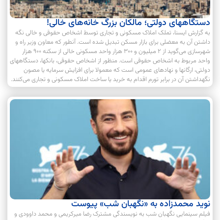
دستگاههای دولتی؛ مالکان بزرگ خانه‌های خالی!
به گزارش ایسنا، تملک املاک مسکونی و تجاری توسط اشخاص حقوقی و خالی نگه
داشتن آن به معضلی برای بازار مسکن تبدیل شده است. آنطور که معاون وزیر راه و
شهرسازی می‌گوید از ۲ میلیون و ۳۰۰ هزار واحد مسکونی خالی از سکنه ۹۰۰ هزار
واحد مربوط به اشخاص حقوقی است. منظور از اشخاص حقوقی، بانکها، دستگاههای
دولتی، ارگانها و نهادهای عمومی است که معمولا برای افزایش سرمایه یا مصون
نگهداشتن آن در برابر تورم اقدام به خرید یا ساخت املاک مسکونی و تجاری می‌کنند.
نوید محمدزاده به «نگهبان شب» پیوست
فیلم سینمایی نگهبان شب به نویسندگی مشترک رضا میرکریمی و محمد داوودی و