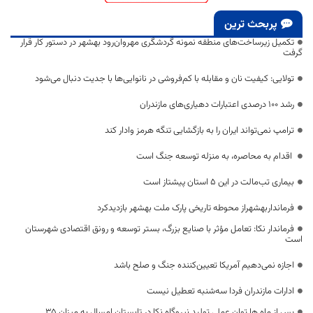
پربحث ترین
تکمیل زیرساخت‌های منطقه نمونه گردشگری مهروان‌رود بهشهر در دستور کار قرار
گرفت
تولایی: کیفیت نان و مقابله با کم‌فروشی در نانوایی‌ها با جدیت دنبال می‌شود
رشد ۱۰۰ درصدی اعتبارات دهیاری‌های مازندران
ترامپ نمی‌تواند ایران را به بازگشایی تنگه هرمز وادار کند
اقدام به محاصره، به منزله توسعه جنگ است
بیماری تب‌مالت در این ۵ استان پیشتاز است
فرمانداربهشهراز محوطه تاریخی پارک ملت بهشهر بازدیدکرد
فرماندار نکا: تعامل مؤثر با صنایع بزرگ، بستر توسعه و رونق اقتصادی شهرستان
است
اجازه نمی‌دهیم آمریکا تعیین‌کننده جنگ و صلح باشد
ادارات مازندران فردا سه‌شنبه تعطیل نیست
پس از ماه ها توان عملی تولید نیروگاه نکا در تابستان امسال به میزان ۳۵