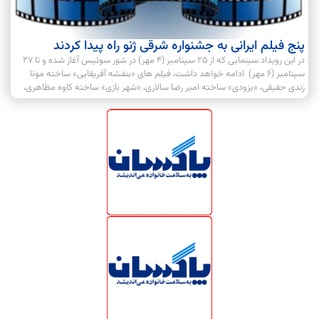
پنج فیلم ایرانی به جشنواره شرقی ژنو راه پیدا کردند
در این رویداد سینمایی که از ۲۵ سپتامبر (۴ مهر) در شور سوئیس آغاز شده و تا ۲۷
سپتامبر (۶ مهر) ادامه خواهد داشت، فیلم های «بنفشه آفریقایی» ساخته مونا
زندی حقیقی، «بزودی» ساخته امیر رضا سالاری، «شهر بازی» ساخته کاوه مظاهری،