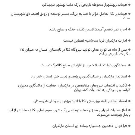
فرمانداربهشهراز محوطه تاریخی پارک ملت بهشهر بازدیدکرد
فرماندار نکا: تعامل مؤثر با صنایع بزرگ، بستر توسعه و رونق اقتصادی شهرستان
است
اجازه نمی‌دهیم آمریکا تعیین‌کننده جنگ و صلح باشد
ادارات مازندران فردا سه‌شنبه تعطیل نیست
پس از ماه ها توان عملی تولید نیروگاه نکا در تابستان امسال به میزان ۳۵
مگاوات افزایش یافت
سخنگوی دولت: فعلا خبری از افزایش مبلغ کالابرگ نیست
استاندار مازندران از شتاب‌گیری پروژه‌های زیرساختی استان خبر داد
تأکید بر انتصاب نیروهای متخصص در مازندران؛ حمایت از ماندگاری مدیران
کارآمد و رسیدگی به مطالبات کشاورزان
انعقاد تفاهم نامه بهزیستی نکا با اداره ورزش و جوانان شهرستان
آغاز عملیات اجرایی مخزن ۵۰۰ مترمکعبی آب شرب سوچلمای نکا / ۱۵۰۰ نفر از آب
پایدار بهره‌مند می‌شوند
فراخوان دهمین جشنواره رسانه ای استان مازندران