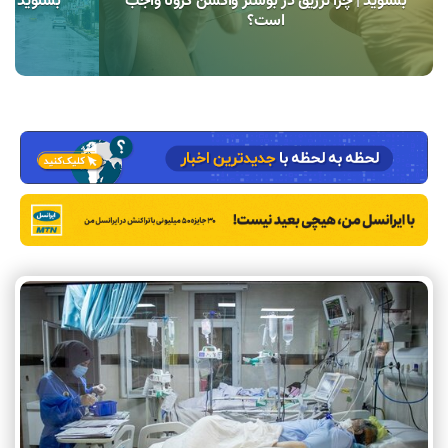
بشنوید | چرا تزریق دز بوستر واکسن کرونا واجب
بشنوید | چ
است؟