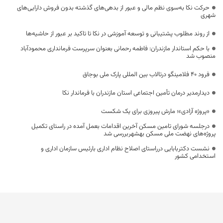
حرکت نکا به‌سوی نظم مالی و عبور از بدهی‌های گذشته بدون فروش دارایی‌های
شهری
از روند مطلوب پشتیبانی و توسعه آموزشی در نکا تا تاکید بر عبور از حاشیه‌ها
با حکم استاندار مازندران: فاطمه رحمانی بعنوان سرپرست فرمانداری محمودآباد
منصوب شد
فرود ۴۰ فلامینگو درتالاب بین المللی پارک ملی بوجاق
دیدارمدیر درمان تأمین اجتماعی استان مازندران با فرماندار نکا
«پروژه آزادی»؛ مارش پیروزی برای یک شکست
درجلسه شورای تامین مسکن آخرین اقدامات بعمل آمده در راستای تکمیل
پروژه‌های نهضت ملی مسکن بهشهربررسی شد
نشست دکتربابایی درراستای اصلاح نظام اداری بارئیس سازمان اداری و
استخدامی کشور