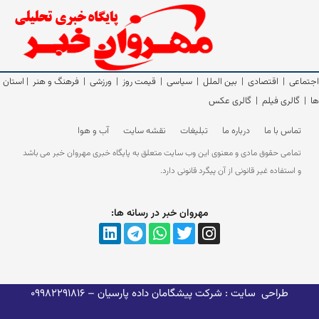
اجتماعی
|
اقتصادی
|
بین الملل
|
سیاسی
|
قیمت روز
|
ورزشی
|
فرهنگ و هنر
|
استان
ها
|
گالری فیلم
|
گالری عکس
تماس با ما
درباره ما
تبلیغات
نقشه سایت
آب و هوا
تمامی حقوق مادی و معنوی این وب سایت متعلق به پایگاه خبری مهروان خبر می باشد
و استفاده غیر قانونی از آن پیگرد قانونی دارد.
مهروان خبر در رسانه ها:
طراحی سایت : شرکت پیشگامان داده پارسیان
– 09982291816