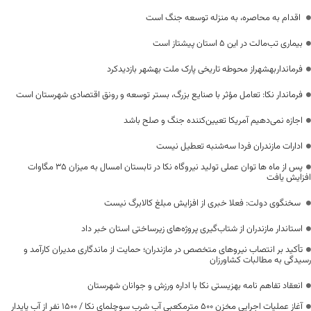
اقدام به محاصره، به منزله توسعه جنگ است
بیماری تب‌مالت در این ۵ استان پیشتاز است
فرمانداربهشهراز محوطه تاریخی پارک ملت بهشهر بازدیدکرد
فرماندار نکا: تعامل مؤثر با صنایع بزرگ، بستر توسعه و رونق اقتصادی شهرستان است
اجازه نمی‌دهیم آمریکا تعیین‌کننده جنگ و صلح باشد
ادارات مازندران فردا سه‌شنبه تعطیل نیست
پس از ماه ها توان عملی تولید نیروگاه نکا در تابستان امسال به میزان ۳۵ مگاوات
افزایش یافت
سخنگوی دولت: فعلا خبری از افزایش مبلغ کالابرگ نیست
استاندار مازندران از شتاب‌گیری پروژه‌های زیرساختی استان خبر داد
تأکید بر انتصاب نیروهای متخصص در مازندران؛ حمایت از ماندگاری مدیران کارآمد و
رسیدگی به مطالبات کشاورزان
انعقاد تفاهم نامه بهزیستی نکا با اداره ورزش و جوانان شهرستان
آغاز عملیات اجرایی مخزن ۵۰۰ مترمکعبی آب شرب سوچلمای نکا / ۱۵۰۰ نفر از آب پایدار