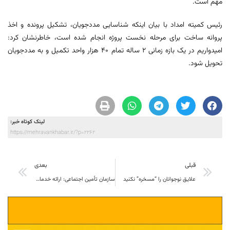
مهم است.
رئیس کمیته امداد با بیان اینکه شناسایی مددجویان، تشکیل پرونده و اخذ
پروانه ساخت برای مرحله نخست پروژه انجام شده است، خاطرنشان کرد:
امیدواریم در یک بازه زمانی ۲ ساله تمام ۴۰ هزار واحد تکمیل و به مددجویان
تحویل شود.
لینک کوتاه خبر:
https://mehravankhabar.ir/?p=2262
قبلی
بعدی
علایق نوجوانان را “مسخره” نکنید
سازمان تأمین اجتماعی: ارائه خدمات درمانی به بازنشستگان و مستمری‌بگیران برقرار است