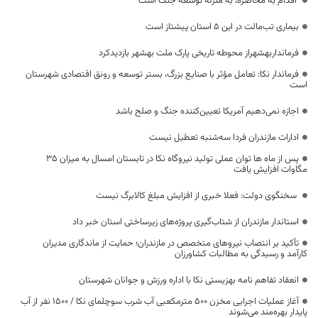
اقدام به محاصره، به منزله توسعه جنگ است
بیماری تب‌مالت در این ۵ استان پیشتاز است
فرمانداربهشهراز محوطه تاریخی پارک ملت بهشهر بازدیدکرد
فرماندار نکا: تعامل مؤثر با صنایع بزرگ، بستر توسعه و رونق اقتصادی شهرستان
است
اجازه نمی‌دهیم آمریکا تعیین‌کننده جنگ و صلح باشد
ادارات مازندران فردا سه‌شنبه تعطیل نیست
پس از ماه ها توان عملی تولید نیروگاه نکا در تابستان امسال به میزان ۳۵
مگاوات افزایش یافت
سخنگوی دولت: فعلا خبری از افزایش مبلغ کالابرگ نیست
استاندار مازندران از شتاب‌گیری پروژه‌های زیرساختی استان خبر داد
تأکید بر انتصاب نیروهای متخصص در مازندران؛ حمایت از ماندگاری مدیران
کارآمد و رسیدگی به مطالبات کشاورزان
انعقاد تفاهم نامه بهزیستی نکا با اداره ورزش و جوانان شهرستان
آغاز عملیات اجرایی مخزن ۵۰۰ مترمکعبی آب شرب سوچلمای نکا / ۱۵۰۰ نفر از آب
پایدار بهره‌مند می‌شوند