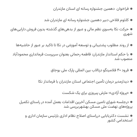
فراخوان دهمین جشنواره رسانه ای استان مازندران
کلثوم فلاحی دبیر دهمین جشنواره رسانه ای مازندران شد
حرکت نکا به‌سوی نظم مالی و عبور از بدهی‌های گذشته بدون فروش دارایی‌های
شهری
از روند مطلوب پشتیبانی و توسعه آموزشی در نکا تا تاکید بر عبور از حاشیه‌ها
با حکم استاندار مازندران: فاطمه رحمانی بعنوان سرپرست فرمانداری محمودآباد
منصوب شد
فرود ۴۰ فلامینگو درتالاب بین المللی پارک ملی بوجاق
دیدارمدیر درمان تأمین اجتماعی استان مازندران با فرماندار نکا
«پروژه آزادی»؛ مارش پیروزی برای یک شکست
درجلسه شورای تامین مسکن آخرین اقدامات بعمل آمده در راستای تکمیل
پروژه‌های نهضت ملی مسکن بهشهربررسی شد
نشست دکتربابایی درراستای اصلاح نظام اداری بارئیس سازمان اداری و
استخدامی کشور