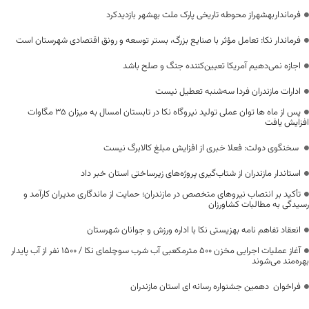
فرمانداربهشهراز محوطه تاریخی پارک ملت بهشهر بازدیدکرد
فرماندار نکا: تعامل مؤثر با صنایع بزرگ، بستر توسعه و رونق اقتصادی شهرستان است
اجازه نمی‌دهیم آمریکا تعیین‌کننده جنگ و صلح باشد
ادارات مازندران فردا سه‌شنبه تعطیل نیست
پس از ماه ها توان عملی تولید نیروگاه نکا در تابستان امسال به میزان ۳۵ مگاوات
افزایش یافت
سخنگوی دولت: فعلا خبری از افزایش مبلغ کالابرگ نیست
استاندار مازندران از شتاب‌گیری پروژه‌های زیرساختی استان خبر داد
تأکید بر انتصاب نیروهای متخصص در مازندران؛ حمایت از ماندگاری مدیران کارآمد و
رسیدگی به مطالبات کشاورزان
انعقاد تفاهم نامه بهزیستی نکا با اداره ورزش و جوانان شهرستان
آغاز عملیات اجرایی مخزن ۵۰۰ مترمکعبی آب شرب سوچلمای نکا / ۱۵۰۰ نفر از آب پایدار
بهره‌مند می‌شوند
فراخوان دهمین جشنواره رسانه ای استان مازندران