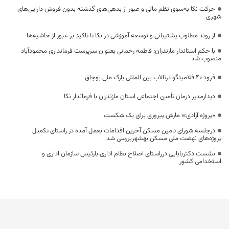
حرکت نکا به‌سوی نظم مالی و عبور از بدهی‌های گذشته بدون فروش دارایی‌های
شهری
از روند مطلوب پشتیبانی و توسعه آموزشی در نکا تا تاکید بر عبور از حاشیه‌ها
با حکم استاندار مازندران: فاطمه رحمانی بعنوان سرپرست فرمانداری محمودآباد
منصوب شد
فرود ۴۰ فلامینگو درتالاب بین المللی پارک ملی بوجاق
دیدارمدیر درمان تأمین اجتماعی استان مازندران با فرماندار نکا
«پروژه آزادی»؛ مارش پیروزی برای یک شکست
درجلسه شورای تامین مسکن آخرین اقدامات بعمل آمده در راستای تکمیل
پروژه‌های نهضت ملی مسکن بهشهربررسی شد
نشست دکتربابایی درراستای اصلاح نظام اداری بارئیس سازمان اداری و
استخدامی کشور