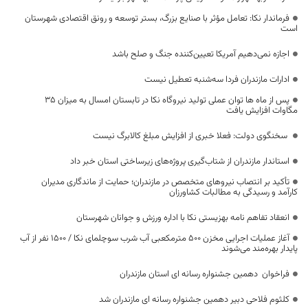
فرماندار نکا: تعامل مؤثر با صنایع بزرگ، بستر توسعه و رونق اقتصادی شهرستان
است
اجازه نمی‌دهیم آمریکا تعیین‌کننده جنگ و صلح باشد
ادارات مازندران فردا سه‌شنبه تعطیل نیست
پس از ماه ها توان عملی تولید نیروگاه نکا در تابستان امسال به میزان ۳۵
مگاوات افزایش یافت
سخنگوی دولت: فعلا خبری از افزایش مبلغ کالابرگ نیست
استاندار مازندران از شتاب‌گیری پروژه‌های زیرساختی استان خبر داد
تأکید بر انتصاب نیروهای متخصص در مازندران؛ حمایت از ماندگاری مدیران
کارآمد و رسیدگی به مطالبات کشاورزان
انعقاد تفاهم نامه بهزیستی نکا با اداره ورزش و جوانان شهرستان
آغاز عملیات اجرایی مخزن ۵۰۰ مترمکعبی آب شرب سوچلمای نکا / ۱۵۰۰ نفر از آب
پایدار بهره‌مند می‌شوند
فراخوان دهمین جشنواره رسانه ای استان مازندران
کلثوم فلاحی دبیر دهمین جشنواره رسانه ای مازندران شد