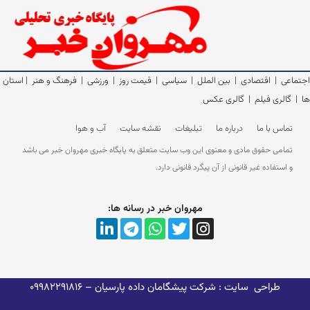
اجتماعی
|
اقتصادی
|
بین الملل
|
سیاسی
|
قیمت روز
|
ورزشی
|
فرهنگ و هنر
|
استان
ها
|
گالری فیلم
|
گالری عکس
تماس با ما
درباره ما
تبلیغات
نقشه سایت
آب و هوا
تمامی حقوق مادی و معنوی این وب سایت متعلق به پایگاه خبری مهروان خبر می باشد
و استفاده غیر قانونی از آن پیگرد قانونی دارد.
مهروان خبر در رسانه ها:
طراحی سایت : شرکت پیشگامان داده پارسیان
– 09982291816