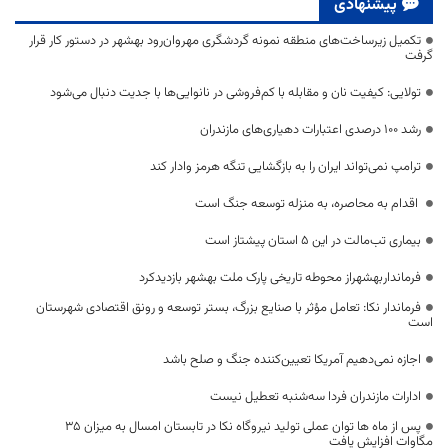
پیشنهادی
تکمیل زیرساخت‌های منطقه نمونه گردشگری مهروان‌رود بهشهر در دستور کار قرار
گرفت
تولایی: کیفیت نان و مقابله با کم‌فروشی در نانوایی‌ها با جدیت دنبال می‌شود
رشد ۱۰۰ درصدی اعتبارات دهیاری‌های مازندران
ترامپ نمی‌تواند ایران را به بازگشایی تنگه هرمز وادار کند
اقدام به محاصره، به منزله توسعه جنگ است
بیماری تب‌مالت در این ۵ استان پیشتاز است
فرمانداربهشهراز محوطه تاریخی پارک ملت بهشهر بازدیدکرد
فرماندار نکا: تعامل مؤثر با صنایع بزرگ، بستر توسعه و رونق اقتصادی شهرستان
است
اجازه نمی‌دهیم آمریکا تعیین‌کننده جنگ و صلح باشد
ادارات مازندران فردا سه‌شنبه تعطیل نیست
پس از ماه ها توان عملی تولید نیروگاه نکا در تابستان امسال به میزان ۳۵
مگاوات افزایش یافت