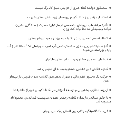
سخنگوی دولت: فعلا خبری از افزایش مبلغ کالابرگ نیست
استاندار مازندران از شتاب‌گیری پروژه‌های زیرساختی استان خبر داد
تأکید بر انتصاب نیروهای متخصص در مازندران؛ حمایت از ماندگاری مدیران
کارآمد و رسیدگی به مطالبات کشاورزان
انعقاد تفاهم نامه بهزیستی نکا با اداره ورزش و جوانان شهرستان
آغاز عملیات اجرایی مخزن ۵۰۰ مترمکعبی آب شرب سوچلمای نکا / ۱۵۰۰ نفر از آب
پایدار بهره‌مند می‌شوند
فراخوان دهمین جشنواره رسانه ای استان مازندران
کلثوم فلاحی دبیر دهمین جشنواره رسانه ای مازندران شد
حرکت نکا به‌سوی نظم مالی و عبور از بدهی‌های گذشته بدون فروش دارایی‌های
شهری
از روند مطلوب پشتیبانی و توسعه آموزشی در نکا تا تاکید بر عبور از حاشیه‌ها
با حکم استاندار مازندران: فاطمه رحمانی بعنوان سرپرست فرمانداری محمودآباد
منصوب شد
فرود ۴۰ فلامینگو درتالاب بین المللی پارک ملی بوجاق