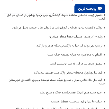
پربحث ترین
تکمیل زیرساخت‌های منطقه نمونه گردشگری مهروان‌رود بهشهر در دستور کار قرار
گرفت
تولایی: کیفیت نان و مقابله با کم‌فروشی در نانوایی‌ها با جدیت دنبال می‌شود
رشد ۱۰۰ درصدی اعتبارات دهیاری‌های مازندران
ترامپ نمی‌تواند ایران را به بازگشایی تنگه هرمز وادار کند
اقدام به محاصره، به منزله توسعه جنگ است
بیماری تب‌مالت در این ۵ استان پیشتاز است
فرمانداربهشهراز محوطه تاریخی پارک ملت بهشهر بازدیدکرد
فرماندار نکا: تعامل مؤثر با صنایع بزرگ، بستر توسعه و رونق اقتصادی شهرستان
است
اجازه نمی‌دهیم آمریکا تعیین‌کننده جنگ و صلح باشد
ادارات مازندران فردا سه‌شنبه تعطیل نیست
پس از ماه ها توان عملی تولید نیروگاه نکا در تابستان امسال به میزان ۳۵