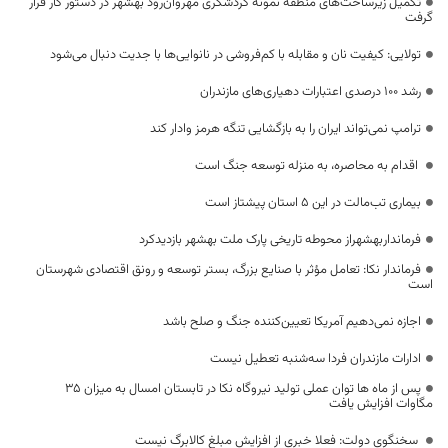
تکمیل زیرساخت‌های منطقه نمونه گردشگری مهروان‌رود بهشهر در دستور کار قرار
گرفت
تولایی: کیفیت نان و مقابله با کم‌فروشی در نانوایی‌ها با جدیت دنبال می‌شود
رشد ۱۰۰ درصدی اعتبارات دهیاری‌های مازندران
ترامپ نمی‌تواند ایران را به بازگشایی تنگه هرمز وادار کند
اقدام به محاصره، به منزله توسعه جنگ است
بیماری تب‌مالت در این ۵ استان پیشتاز است
فرمانداربهشهراز محوطه تاریخی پارک ملت بهشهر بازدیدکرد
فرماندار نکا: تعامل مؤثر با صنایع بزرگ، بستر توسعه و رونق اقتصادی شهرستان
است
اجازه نمی‌دهیم آمریکا تعیین‌کننده جنگ و صلح باشد
ادارات مازندران فردا سه‌شنبه تعطیل نیست
پس از ماه ها توان عملی تولید نیروگاه نکا در تابستان امسال به میزان ۳۵
مگاوات افزایش یافت
سخنگوی دولت: فعلا خبری از افزایش مبلغ کالابرگ نیست