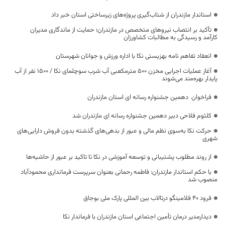
استاندار مازندران از شتاب‌گیری پروژه‌های زیرساختی استان خبر داد
تأکید بر انتصاب نیروهای متخصص در مازندران؛ حمایت از ماندگاری مدیران
کارآمد و رسیدگی به مطالبات کشاورزان
انعقاد تفاهم نامه بهزیستی نکا با اداره ورزش و جوانان شهرستان
آغاز عملیات اجرایی مخزن ۵۰۰ مترمکعبی آب شرب سوچلمای نکا / ۱۵۰۰ نفر از آب
پایدار بهره‌مند می‌شوند
فراخوان دهمین جشنواره رسانه ای استان مازندران
کلثوم فلاحی دبیر دهمین جشنواره رسانه ای مازندران شد
حرکت نکا به‌سوی نظم مالی و عبور از بدهی‌های گذشته بدون فروش دارایی‌های
شهری
از روند مطلوب پشتیبانی و توسعه آموزشی در نکا تا تاکید بر عبور از حاشیه‌ها
با حکم استاندار مازندران: فاطمه رحمانی بعنوان سرپرست فرمانداری محمودآباد
منصوب شد
فرود ۴۰ فلامینگو درتالاب بین المللی پارک ملی بوجاق
دیدارمدیر درمان تأمین اجتماعی استان مازندران با فرماندار نکا