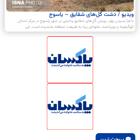
ویدیو / دشت گل‌های شقایق – یاسوج
با فرا رسیدن بهار، رویش گل‌های شقایق وحشی در شهر یاسوج در مرکز استان
کهگیلویه و بویراحمد، جلوه‌ای زیبا به طبیعت منطقه بخشیده است. این
پربحث ترین