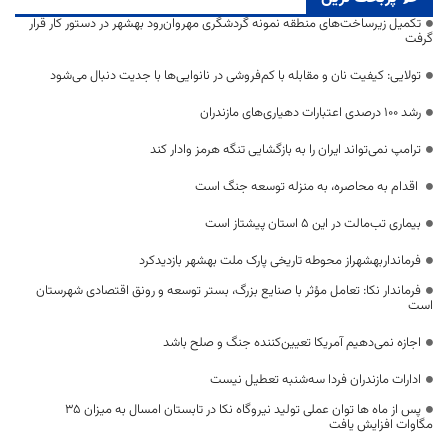
تکمیل زیرساخت‌های منطقه نمونه گردشگری مهروان‌رود بهشهر در دستور کار قرار
گرفت
تولایی: کیفیت نان و مقابله با کم‌فروشی در نانوایی‌ها با جدیت دنبال می‌شود
رشد ۱۰۰ درصدی اعتبارات دهیاری‌های مازندران
ترامپ نمی‌تواند ایران را به بازگشایی تنگه هرمز وادار کند
اقدام به محاصره، به منزله توسعه جنگ است
بیماری تب‌مالت در این ۵ استان پیشتاز است
فرمانداربهشهراز محوطه تاریخی پارک ملت بهشهر بازدیدکرد
فرماندار نکا: تعامل مؤثر با صنایع بزرگ، بستر توسعه و رونق اقتصادی شهرستان
است
اجازه نمی‌دهیم آمریکا تعیین‌کننده جنگ و صلح باشد
ادارات مازندران فردا سه‌شنبه تعطیل نیست
پس از ماه ها توان عملی تولید نیروگاه نکا در تابستان امسال به میزان ۳۵
مگاوات افزایش یافت