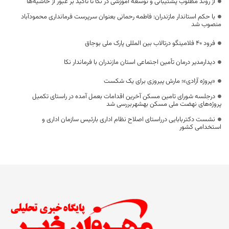
از روند مطلوب پشتیبانی و توسعه آموزشی در نکا تا تاکید بر عبور از حاشیه‌ها
با حکم استاندار مازندران: فاطمه رحمانی بعنوان سرپرست فرمانداری محمودآباد
منصوب شد
فرود ۴۰ فلامینگو درتالاب بین المللی پارک ملی بوجاق
دیدارمدیر درمان تأمین اجتماعی استان مازندران با فرماندار نکا
«پروژه آزادی»؛ مارش پیروزی برای یک شکست
درجلسه شورای تامین مسکن آخرین اقدامات بعمل آمده در راستای تکمیل
پروژه‌های نهضت ملی مسکن بهشهربررسی شد
نشست دکتربابایی درراستای اصلاح نظام اداری بارئیس سازمان اداری و
استخدامی کشور