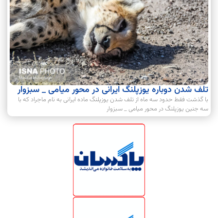
تلف شدن دوباره یوزپلنگ ایرانی در محور میامی _ سبزوار
با گذشت فقط حدود سه ماه از تلف شدن یوزپلنگ ماده ایرانی به نام ماجراد که با
سه جنین یوزپلنگ در محور میامی _ سبزوار