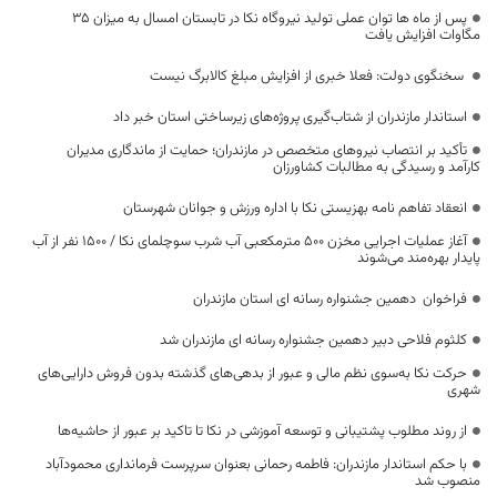
پس از ماه ها توان عملی تولید نیروگاه نکا در تابستان امسال به میزان ۳۵
مگاوات افزایش یافت
سخنگوی دولت: فعلا خبری از افزایش مبلغ کالابرگ نیست
استاندار مازندران از شتاب‌گیری پروژه‌های زیرساختی استان خبر داد
تأکید بر انتصاب نیروهای متخصص در مازندران؛ حمایت از ماندگاری مدیران
کارآمد و رسیدگی به مطالبات کشاورزان
انعقاد تفاهم نامه بهزیستی نکا با اداره ورزش و جوانان شهرستان
آغاز عملیات اجرایی مخزن ۵۰۰ مترمکعبی آب شرب سوچلمای نکا / ۱۵۰۰ نفر از آب
پایدار بهره‌مند می‌شوند
فراخوان دهمین جشنواره رسانه ای استان مازندران
کلثوم فلاحی دبیر دهمین جشنواره رسانه ای مازندران شد
حرکت نکا به‌سوی نظم مالی و عبور از بدهی‌های گذشته بدون فروش دارایی‌های
شهری
از روند مطلوب پشتیبانی و توسعه آموزشی در نکا تا تاکید بر عبور از حاشیه‌ها
با حکم استاندار مازندران: فاطمه رحمانی بعنوان سرپرست فرمانداری محمودآباد
منصوب شد