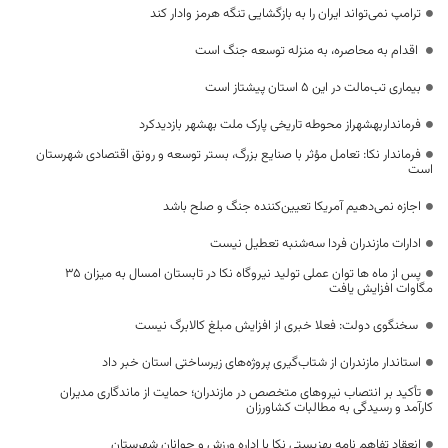
ترامپ نمی‌تواند ایران را به بازگشایی تنگه هرمز وادار کند
اقدام به محاصره، به منزله توسعه جنگ است
بیماری تب‌مالت در این ۵ استان پیشتاز است
فرمانداربهشهراز محوطه تاریخی پارک ملت بهشهر بازدیدکرد
فرماندار نکا: تعامل مؤثر با صنایع بزرگ، بستر توسعه و رونق اقتصادی شهرستان
است
اجازه نمی‌دهیم آمریکا تعیین‌کننده جنگ و صلح باشد
ادارات مازندران فردا سه‌شنبه تعطیل نیست
پس از ماه ها توان عملی تولید نیروگاه نکا در تابستان امسال به میزان ۳۵
مگاوات افزایش یافت
سخنگوی دولت: فعلا خبری از افزایش مبلغ کالابرگ نیست
استاندار مازندران از شتاب‌گیری پروژه‌های زیرساختی استان خبر داد
تأکید بر انتصاب نیروهای متخصص در مازندران؛ حمایت از ماندگاری مدیران
کارآمد و رسیدگی به مطالبات کشاورزان
انعقاد تفاهم نامه بهزیستی نکا با اداره ورزش و جوانان شهرستان