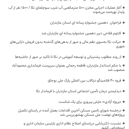
آغاز عملیات اجرایی مخزن ۵۰۰ مترمکعبی آب شرب سوچلمای نکا / ۱۵۰۰ نفر از آب
پایدار بهره‌مند می‌شوند
فراخوان دهمین جشنواره رسانه ای استان مازندران
کلثوم فلاحی دبیر دهمین جشنواره رسانه ای مازندران شد
حرکت نکا به‌سوی نظم مالی و عبور از بدهی‌های گذشته بدون فروش دارایی‌های
شهری
از روند مطلوب پشتیبانی و توسعه آموزشی در نکا تا تاکید بر عبور از حاشیه‌ها
با حکم استاندار مازندران: فاطمه رحمانی بعنوان سرپرست فرمانداری محمودآباد
منصوب شد
فرود ۴۰ فلامینگو درتالاب بین المللی پارک ملی بوجاق
دیدارمدیر درمان تأمین اجتماعی استان مازندران با فرماندار نکا
«پروژه آزادی»؛ مارش پیروزی برای یک شکست
درجلسه شورای تامین مسکن آخرین اقدامات بعمل آمده در راستای تکمیل
پروژه‌های نهضت ملی مسکن بهشهربررسی شد
نشست دکتربابایی درراستای اصلاح نظام اداری بارئیس سازمان اداری و
استخدامی کشور