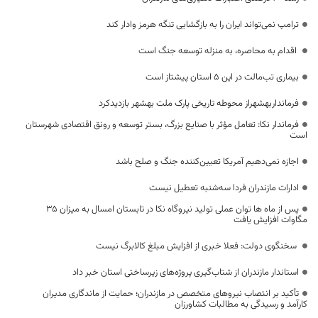
ترامپ نمی‌تواند ایران را به بازگشایی تنگه هرمز وادار کند
اقدام به محاصره، به منزله توسعه جنگ است
بیماری تب‌مالت در این ۵ استان پیشتاز است
فرمانداربهشهراز محوطه تاریخی پارک ملت بهشهر بازدیدکرد
فرماندار نکا: تعامل مؤثر با صنایع بزرگ، بستر توسعه و رونق اقتصادی شهرستان
است
اجازه نمی‌دهیم آمریکا تعیین‌کننده جنگ و صلح باشد
ادارات مازندران فردا سه‌شنبه تعطیل نیست
پس از ماه ها توان عملی تولید نیروگاه نکا در تابستان امسال به میزان ۳۵
مگاوات افزایش یافت
سخنگوی دولت: فعلا خبری از افزایش مبلغ کالابرگ نیست
استاندار مازندران از شتاب‌گیری پروژه‌های زیرساختی استان خبر داد
تأکید بر انتصاب نیروهای متخصص در مازندران؛ حمایت از ماندگاری مدیران
کارآمد و رسیدگی به مطالبات کشاورزان