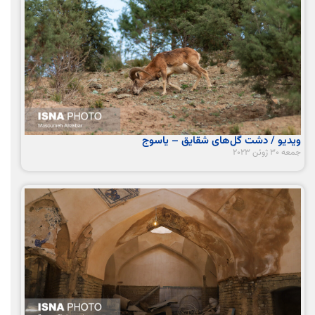
ویدیو / دشت گل‌های شقایق – یاسوج
جمعه 30 ژوئن 2023