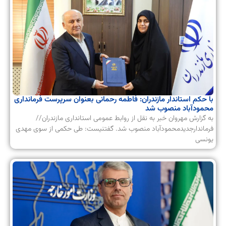
با حکم استاندار مازندران: فاطمه رحمانی بعنوان سرپرست فرمانداری
محمودآباد منصوب شد
به گزارش مهروان خبر به نقل از روابط عمومی استانداری مازندران//
فرماندارجدیدمحمودآباد منصوب شد. گفتنیست: طی حکمی از سوی مهدی
یونسی