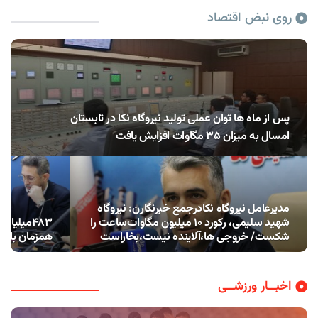
روی نبض اقتصاد
پس از ماه ها توان عملی تولید نیروگاه نکا در تابستان
امسال به میزان ۳۵ مگاوات افزایش یافت
مدیرعامل نیروگاه نکادرجمع خبرنگارن: نیروگاه
شهید سلیمی، رکورد ۱۰ میلیون مگاوات‌ساعت را
۴۸۳میلیا
شکست/ خروجی ها،آلاینده نیست،بخاراست
همزمان با ده
اخبــار ورزشــی