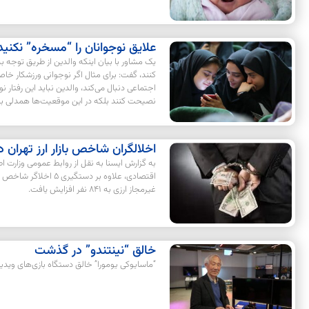
علایق نوجوانان را “مسخره” نکنید
یک مشاور با بیان اینکه والدین از طریق توجه به 
کنند، گفت: برای مثال اگر نوجوانی ورزشکار خاص
اجتماعی دنبال می‌کند، والدین نباید این رفتار
نصیحت کنند بلکه در این موقعیت‌ها همدلی بس
اخلالگران شاخص بازار ارز تهران
به گزارش ایسنا به نقل از روابط عمومی وزارت اط
اقتصادی، علاوه بر دست
غیرمجاز ارزی به ۸۴۱ نفر افزایش یافت.
خالق “نینتندو” در گذشت
“ماسایوکی یومورا” خالق دستگاه بازی‌های ویدیویی “نینتن