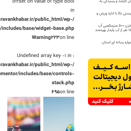
offset on value of type bool
ن کارآمد و رسیدگی به
in
ستی نکا با اداره ورزش و
avankhabar.ir/public_html/wp-
آغاز عملیات اجرایی مخزن ۵۰۰ مترمکعبی آب
r/includes/base/widget-base.php
شرب سوچلمای نکا / ۱۵۰۰ نفر از آب پایدار بهره‌مند
Warning
223
on line
ره رسانه ای استان
: Undefined array key -1 in
avankhabar.ir/public_html/wp-
ementor/includes/base/controls-
stack.php
695
on line