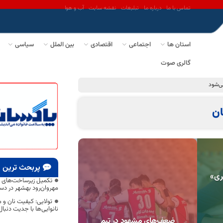
تماس با ما
درباره ما
تبلیغات
نقشه سایت
آب و هوا
استان ها
اجتماعی
اقتصادی
بین الملل
سیاسی
گالری صوت
می‌شود
ن
پربحث ترین
ری»
تکمیل زیرساخت‌های 
مهروان‌رود بهشهر در دست
تولایی: کیفیت نان و م
نانوایی‌ها با جدیت دنبا
ضعف‌های مشهود در تیم