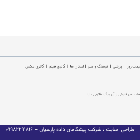
مت روز
|
ورزشی
|
فرهنگ و هنر
|
استان ها
|
گالری فیلم
|
گالری عکس
غیر قانونی از آن پیگرد قانونی دارد.
طراحی سایت : شرکت پیشگامان داده پارسیان
– 09982291816