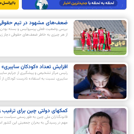
ضعف‌های مشهود در تیم حقوقی
بررسی وضعیت فعلی پرسپولیس و بسته بودن ح
از هر چیزی به خاطر ضعف‌های حقوقی دچار زیان
افزایش تعداد «کودکان سایبری»
رئیس مرکز تشخیص‌ و پیشگیری از جرایم سایبری 
سایبری، نسبت به استفاده نادرست کودکان از 
کمکهای دولتی چین برای ترغیب ز
قانونگذاران ملی چین به طور رسمی سیاست سه ف
مهم در رسیدگی به بحران جمعیتی این کشور ا