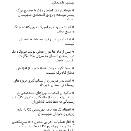
بهشهر بازدیدکرد
فرماندار نکا: تعامل مؤثر با صنایع بزرگ،
بستر توسعه و رونق اقتصادی شهرستان
است
اجازه نمی‌دهیم آمریکا تعیین‌کننده جنگ
و صلح باشد
ادارات مازندران فردا سه‌شنبه تعطیل
نیست
پس از ماه ها توان عملی تولید نیروگاه نکا
در تابستان امسال به میزان ۳۵ مگاوات
افزایش یافت
سخنگوی دولت: فعلا خبری از افزایش
مبلغ کالابرگ نیست
استاندار مازندران از شتاب‌گیری پروژه‌های
زیرساختی استان خبر داد
تأکید بر انتصاب نیروهای متخصص در
مازندران؛ حمایت از ماندگاری مدیران کارآمد و
رسیدگی به مطالبات کشاورزان
انعقاد تفاهم نامه بهزیستی نکا با اداره
ورزش و جوانان شهرستان
آغاز عملیات اجرایی مخزن ۵۰۰ مترمکعبی
آب شرب سوچلمای نکا / ۱۵۰۰ نفر از آب
پایدار بهره‌مند می‌شوند