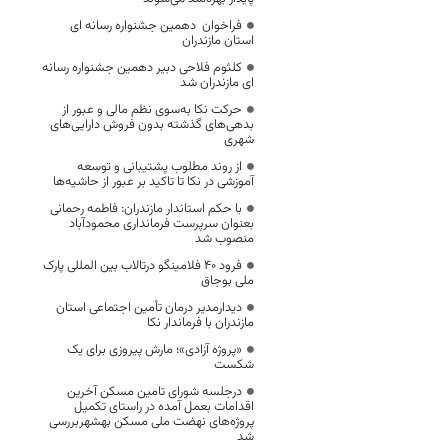
فراخوان دهمین جشنواره رسانه ای
استان مازندران
کلثوم فلاحی دبیر دهمین جشنواره رسانه
ای مازندران شد
حرکت نکا به‌سوی نظم مالی و عبور از
بدهی‌های گذشته بدون فروش دارایی‌های
شهری
از روند مطلوب پشتیبانی و توسعه
آموزشی در نکا تا تاکید بر عبور از حاشیه‌ها
با حکم استاندار مازندران: فاطمه رحمانی
بعنوان سرپرست فرمانداری محمودآباد
منصوب شد
فرود ۴۰ فلامینگو درتالاب بین المللی پارک
ملی بوجاق
دیدارمدیر درمان تأمین اجتماعی استان
مازندران با فرماندار نکا
«پروژه آزادی»؛ مارش پیروزی برای یک
شکست
درجلسه شورای تامین مسکن آخرین
اقدامات بعمل آمده در راستای تکمیل
پروژه‌های نهضت ملی مسکن بهشهربررسی
شد