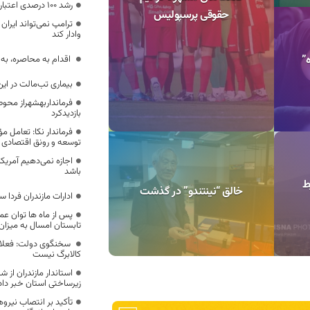
رشد ۱۰۰ درصدی اعتبارات دهیاری‌های مازندران
حقوقی پرسپولیس
ترامپ نمی‌تواند ایران 
وادار کند
”
اقدام به محاصره، به
بیماری تب‌مالت در این ۵ استان پیشتاز ا
فرمانداربهشهراز محوط
بازدیدکرد
فرماندار نکا: تعامل مؤ
توسعه و رونق اقتصادی
اجازه نمی‌دهیم آمریک
باشد
ط
خالق “نینتندو” در گذشت
ادارات مازندران فردا
پس از ماه ها توان عمل
تابستان امسال به میزان ۳۵ مگاوات افزایش یاف
سخنگوی دولت: فعلا خ
کالابرگ نیست
استاندار مازندران از ش
زیرساختی استان خبر داد
تأکید بر انتصاب نیرو