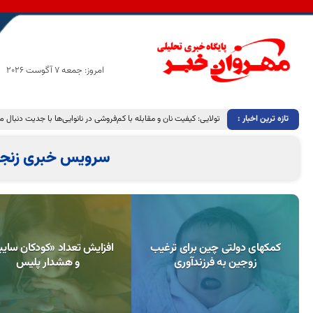
امروز: جمعه 7 آگوست 2026
تازه ترین اخبار :
تولایی: کیفیت نان و مقابله با کم‌فروشی در نانوایی‌ها با جدیت دنبال 
سرویس خبری زنجا
کمکهای دولتی چین برای ترغیب
افزایش تعداد «کودکان سایب
زوجین به فرزندآوری
و هشدار پلیس