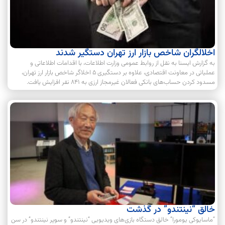
اخلالگران شاخص بازار ارز تهران دستگیر شدند
به گزارش ایسنا به نقل از روابط عمومی وزارت اطلاعات، با اقدامات اطلاعاتی و
عملیاتی در معاونت اقتصادی، علاوه بر دستگیری ۵ اخلاگر شاخص بازار ارز تهران،
مسدود کردن حساب‌های بانکی فعالان غیرمجاز ارزی به ۸۴۱ نفر افزایش یافت.
خالق “نینتندو” در گذشت
“ماسایوکی یومورا” خالق دستگاه بازی‌های ویدیویی “نینتندو” و سوپر نینتندو” در سن