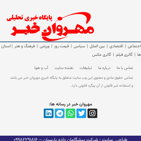
اجتماعی
|
اقتصادی
|
بین الملل
|
سیاسی
|
قیمت روز
|
ورزشی
|
فرهنگ و هنر
|
استان
ها
|
گالری فیلم
|
گالری عکس
تماس با ما
درباره ما
تبلیغات
نقشه سایت
آب و هوا
تمامی حقوق مادی و معنوی این وب سایت متعلق به پایگاه خبری مهروان خبر می باشد
و استفاده غیر قانونی از آن پیگرد قانونی دارد.
مهروان خبر در رسانه ها:
طراحی سایت : شرکت پیشگامان داده پارسیان
– 09982291816