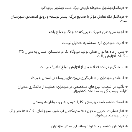
فرمانداربهشهراز محوطه تاریخی پارک ملت بهشهر بازدیدکرد
فرماندار نکا: تعامل مؤثر با صنایع بزرگ، بستر توسعه و رونق اقتصادی شهرستان
است
اجازه نمی‌دهیم آمریکا تعیین‌کننده جنگ و صلح باشد
ادارات مازندران فردا سه‌شنبه تعطیل نیست
پس از ماه ها توان عملی تولید نیروگاه نکا در تابستان امسال به میزان ۳۵
مگاوات افزایش یافت
سخنگوی دولت: فعلا خبری از افزایش مبلغ کالابرگ نیست
استاندار مازندران از شتاب‌گیری پروژه‌های زیرساختی استان خبر داد
تأکید بر انتصاب نیروهای متخصص در مازندران؛ حمایت از ماندگاری مدیران
کارآمد و رسیدگی به مطالبات کشاورزان
انعقاد تفاهم نامه بهزیستی نکا با اداره ورزش و جوانان شهرستان
آغاز عملیات اجرایی مخزن ۵۰۰ مترمکعبی آب شرب سوچلمای نکا / ۱۵۰۰ نفر از آب
پایدار بهره‌مند می‌شوند
فراخوان دهمین جشنواره رسانه ای استان مازندران