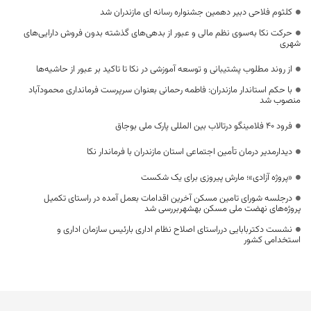
کلثوم فلاحی دبیر دهمین جشنواره رسانه ای مازندران شد
حرکت نکا به‌سوی نظم مالی و عبور از بدهی‌های گذشته بدون فروش دارایی‌های
شهری
از روند مطلوب پشتیبانی و توسعه آموزشی در نکا تا تاکید بر عبور از حاشیه‌ها
با حکم استاندار مازندران: فاطمه رحمانی بعنوان سرپرست فرمانداری محمودآباد
منصوب شد
فرود ۴۰ فلامینگو درتالاب بین المللی پارک ملی بوجاق
دیدارمدیر درمان تأمین اجتماعی استان مازندران با فرماندار نکا
«پروژه آزادی»؛ مارش پیروزی برای یک شکست
درجلسه شورای تامین مسکن آخرین اقدامات بعمل آمده در راستای تکمیل
پروژه‌های نهضت ملی مسکن بهشهربررسی شد
نشست دکتربابایی درراستای اصلاح نظام اداری بارئیس سازمان اداری و
استخدامی کشور