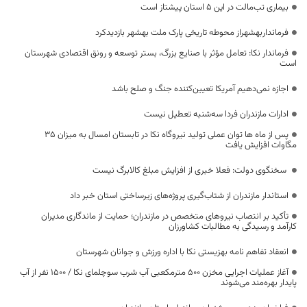
بیماری تب‌مالت در این ۵ استان پیشتاز است
فرمانداربهشهراز محوطه تاریخی پارک ملت بهشهر بازدیدکرد
فرماندار نکا: تعامل مؤثر با صنایع بزرگ، بستر توسعه و رونق اقتصادی شهرستان
است
اجازه نمی‌دهیم آمریکا تعیین‌کننده جنگ و صلح باشد
ادارات مازندران فردا سه‌شنبه تعطیل نیست
پس از ماه ها توان عملی تولید نیروگاه نکا در تابستان امسال به میزان ۳۵
مگاوات افزایش یافت
سخنگوی دولت: فعلا خبری از افزایش مبلغ کالابرگ نیست
استاندار مازندران از شتاب‌گیری پروژه‌های زیرساختی استان خبر داد
تأکید بر انتصاب نیروهای متخصص در مازندران؛ حمایت از ماندگاری مدیران
کارآمد و رسیدگی به مطالبات کشاورزان
انعقاد تفاهم نامه بهزیستی نکا با اداره ورزش و جوانان شهرستان
آغاز عملیات اجرایی مخزن ۵۰۰ مترمکعبی آب شرب سوچلمای نکا / ۱۵۰۰ نفر از آب
پایدار بهره‌مند می‌شوند